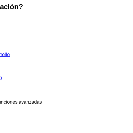
ración?
rollo
o
 funciones avanzadas